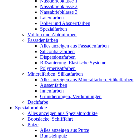
Nassabriebklasse 1
Nassabriebklasse 2
Nassabriebklasse 3
Latexfarben
Isolier und Absperrfarben
Spezialfarben
Vollton und Abtönfarben
Fassadenfarben
Alles anzeigen aus Fassadenfarben
Siliconharzfarben
Dispersionsfarben
Rißsanierung, Elastische Systeme
Polymerisatfarben
Mineralfarben, Silikatfarben
Alles anzeigen aus Mineralfarben, Silikatfarben
Aussenfarben
Innenfarben
Grundierungen, Verdünnungen
Dachfarbe
Spezialprodukte
Alles anzeigen aus Spezialprodukte
Bootslacke, Schifffahrt
Putze
Alles anzeigen aus Putze
Buntsteinputz