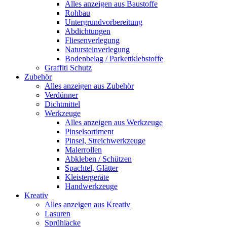
Alles anzeigen aus Baustoffe
Rohbau
Untergrundvorbereitung
Abdichtungen
Fliesenverlegung
Natursteinverlegung
Bodenbelag / Parkettklebstoffe
Graffiti Schutz
Zubehör
Alles anzeigen aus Zubehör
Verdünner
Dichtmittel
Werkzeuge
Alles anzeigen aus Werkzeuge
Pinselsortiment
Pinsel, Streichwerkzeuge
Malerrollen
Abkleben / Schützen
Spachtel, Glätter
Kleistergeräte
Handwerkzeuge
Kreativ
Alles anzeigen aus Kreativ
Lasuren
Sprühlacke