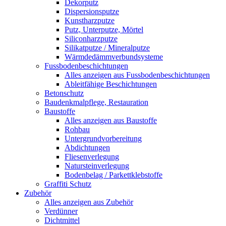
Dekorputz
Dispersionsputze
Kunstharzputze
Putz, Unterputze, Mörtel
Siliconharzputze
Silikatputze / Mineralputze
Wärmdedämmverbundsysteme
Fussbodenbeschichtungen
Alles anzeigen aus Fussbodenbeschichtungen
Ableitfähige Beschichtungen
Betonschutz
Baudenkmalpflege, Restauration
Baustoffe
Alles anzeigen aus Baustoffe
Rohbau
Untergrundvorbereitung
Abdichtungen
Fliesenverlegung
Natursteinverlegung
Bodenbelag / Parkettklebstoffe
Graffiti Schutz
Zubehör
Alles anzeigen aus Zubehör
Verdünner
Dichtmittel