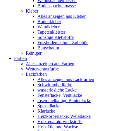
Wandspachtelmassen
Bodenspachtelmasse
Kleber
Alles anzeigen aus Kleber
Bodenkleber
Wandkleber
Tapetenkleister
Sonstige Klebstoffe
Fussbodentechnik Zubehör
Bauschaum
Reiniger
Farben
Alles anzeigen aus Farben
Wetterschutzfarbe
Lackfarben
Alles anzeigen aus Lackfarben
Schwimmbadfarbe
wasserlösliche Lacke
Fensterlacke, Ventilacke
lösemittelhaltige Bautenlacke
Speziallacke
Klarlacke
Heizkörperlacke, Weisslacke
Holzreparaturwerkstoffe
Holz Öle und Wachse