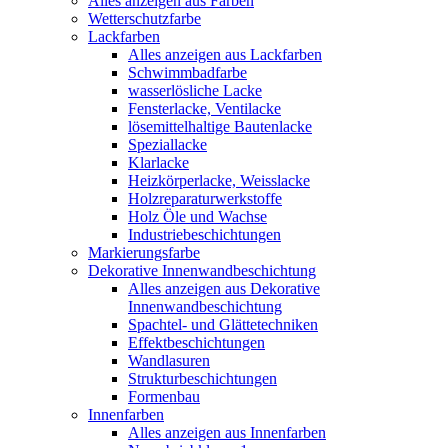
Alles anzeigen aus Farben
Wetterschutzfarbe
Lackfarben
Alles anzeigen aus Lackfarben
Schwimmbadfarbe
wasserlösliche Lacke
Fensterlacke, Ventilacke
lösemittelhaltige Bautenlacke
Speziallacke
Klarlacke
Heizkörperlacke, Weisslacke
Holzreparaturwerkstoffe
Holz Öle und Wachse
Industriebeschichtungen
Markierungsfarbe
Dekorative Innenwandbeschichtung
Alles anzeigen aus Dekorative
Innenwandbeschichtung
Spachtel- und Glättetechniken
Effektbeschichtungen
Wandlasuren
Strukturbeschichtungen
Formenbau
Innenfarben
Alles anzeigen aus Innenfarben