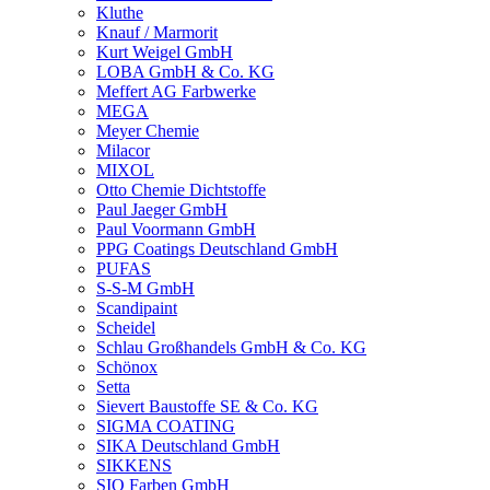
Kluthe
Knauf / Marmorit
Kurt Weigel GmbH
LOBA GmbH & Co. KG
Meffert AG Farbwerke
MEGA
Meyer Chemie
Milacor
MIXOL
Otto Chemie Dichtstoffe
Paul Jaeger GmbH
Paul Voormann GmbH
PPG Coatings Deutschland GmbH
PUFAS
S-S-M GmbH
Scandipaint
Scheidel
Schlau Großhandels GmbH & Co. KG
Schönox
Setta
Sievert Baustoffe SE & Co. KG
SIGMA COATING
SIKA Deutschland GmbH
SIKKENS
SIO Farben GmbH