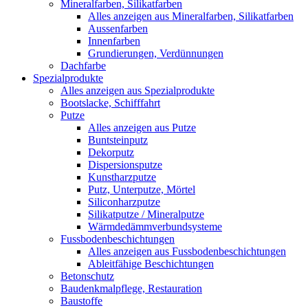
Mineralfarben, Silikatfarben
Alles anzeigen aus Mineralfarben, Silikatfarben
Aussenfarben
Innenfarben
Grundierungen, Verdünnungen
Dachfarbe
Spezialprodukte
Alles anzeigen aus Spezialprodukte
Bootslacke, Schifffahrt
Putze
Alles anzeigen aus Putze
Buntsteinputz
Dekorputz
Dispersionsputze
Kunstharzputze
Putz, Unterputze, Mörtel
Siliconharzputze
Silikatputze / Mineralputze
Wärmdedämmverbundsysteme
Fussbodenbeschichtungen
Alles anzeigen aus Fussbodenbeschichtungen
Ableitfähige Beschichtungen
Betonschutz
Baudenkmalpflege, Restauration
Baustoffe