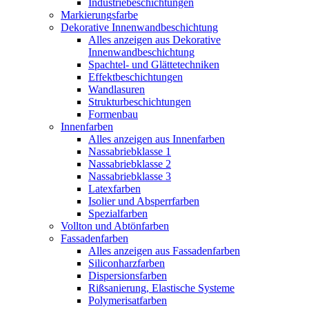
Industriebeschichtungen
Markierungsfarbe
Dekorative Innenwandbeschichtung
Alles anzeigen aus Dekorative
Innenwandbeschichtung
Spachtel- und Glättetechniken
Effektbeschichtungen
Wandlasuren
Strukturbeschichtungen
Formenbau
Innenfarben
Alles anzeigen aus Innenfarben
Nassabriebklasse 1
Nassabriebklasse 2
Nassabriebklasse 3
Latexfarben
Isolier und Absperrfarben
Spezialfarben
Vollton und Abtönfarben
Fassadenfarben
Alles anzeigen aus Fassadenfarben
Siliconharzfarben
Dispersionsfarben
Rißsanierung, Elastische Systeme
Polymerisatfarben