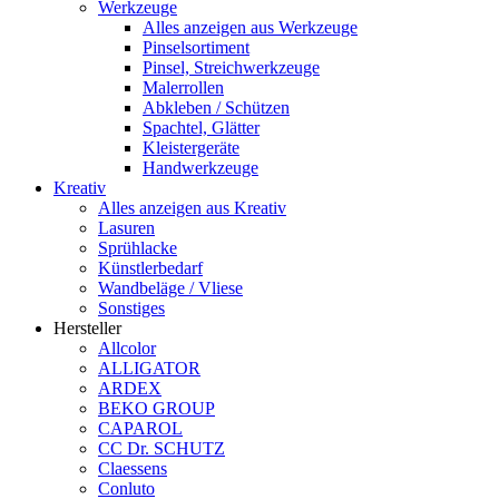
Werkzeuge
Alles anzeigen aus Werkzeuge
Pinselsortiment
Pinsel, Streichwerkzeuge
Malerrollen
Abkleben / Schützen
Spachtel, Glätter
Kleistergeräte
Handwerkzeuge
Kreativ
Alles anzeigen aus Kreativ
Lasuren
Sprühlacke
Künstlerbedarf
Wandbeläge / Vliese
Sonstiges
Hersteller
Allcolor
ALLIGATOR
ARDEX
BEKO GROUP
CAPAROL
CC Dr. SCHUTZ
Claessens
Conluto