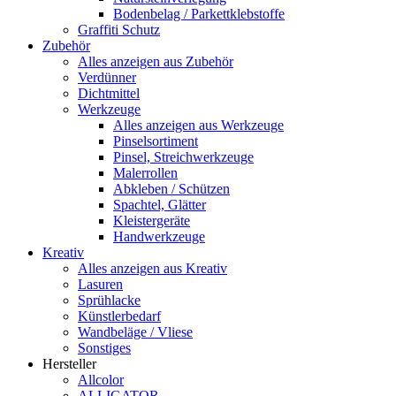
Bodenbelag / Parkettklebstoffe
Graffiti Schutz
Zubehör
Alles anzeigen aus Zubehör
Verdünner
Dichtmittel
Werkzeuge
Alles anzeigen aus Werkzeuge
Pinselsortiment
Pinsel, Streichwerkzeuge
Malerrollen
Abkleben / Schützen
Spachtel, Glätter
Kleistergeräte
Handwerkzeuge
Kreativ
Alles anzeigen aus Kreativ
Lasuren
Sprühlacke
Künstlerbedarf
Wandbeläge / Vliese
Sonstiges
Hersteller
Allcolor
ALLIGATOR