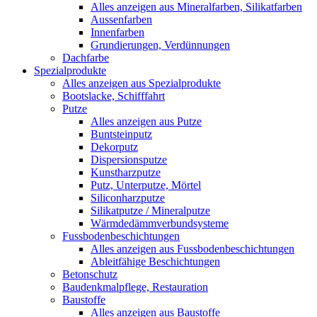
Alles anzeigen aus Mineralfarben, Silikatfarben
Aussenfarben
Innenfarben
Grundierungen, Verdünnungen
Dachfarbe
Spezialprodukte
Alles anzeigen aus Spezialprodukte
Bootslacke, Schifffahrt
Putze
Alles anzeigen aus Putze
Buntsteinputz
Dekorputz
Dispersionsputze
Kunstharzputze
Putz, Unterputze, Mörtel
Siliconharzputze
Silikatputze / Mineralputze
Wärmdedämmverbundsysteme
Fussbodenbeschichtungen
Alles anzeigen aus Fussbodenbeschichtungen
Ableitfähige Beschichtungen
Betonschutz
Baudenkmalpflege, Restauration
Baustoffe
Alles anzeigen aus Baustoffe