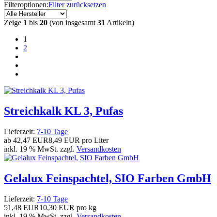
Filteroptionen:
Filter zurücksetzen
Zeige
1
bis
20
(von insgesamt
31
Artikeln)
1
2
Streichkalk KL 3, Pufas
Lieferzeit:
7-10 Tage
ab
42,47 EUR
8,49 EUR pro Liter
inkl. 19 % MwSt. zzgl.
Versandkosten
Gelalux Feinspachtel, SIO Farben GmbH
Lieferzeit:
7-10 Tage
51,48 EUR
10,30 EUR pro kg
inkl. 19 % MwSt. zzgl.
Versandkosten