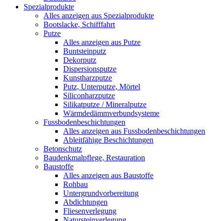
Spezialprodukte
Alles anzeigen aus Spezialprodukte
Bootslacke, Schifffahrt
Putze
Alles anzeigen aus Putze
Buntsteinputz
Dekorputz
Dispersionsputze
Kunstharzputze
Putz, Unterputze, Mörtel
Siliconharzputze
Silikatputze / Mineralputze
Wärmdedämmverbundsysteme
Fussbodenbeschichtungen
Alles anzeigen aus Fussbodenbeschichtungen
Ableitfähige Beschichtungen
Betonschutz
Baudenkmalpflege, Restauration
Baustoffe
Alles anzeigen aus Baustoffe
Rohbau
Untergrundvorbereitung
Abdichtungen
Fliesenverlegung
Natursteinverlegung