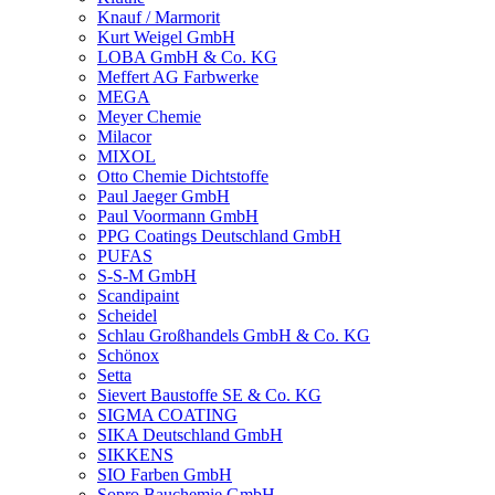
Knauf / Marmorit
Kurt Weigel GmbH
LOBA GmbH & Co. KG
Meffert AG Farbwerke
MEGA
Meyer Chemie
Milacor
MIXOL
Otto Chemie Dichtstoffe
Paul Jaeger GmbH
Paul Voormann GmbH
PPG Coatings Deutschland GmbH
PUFAS
S-S-M GmbH
Scandipaint
Scheidel
Schlau Großhandels GmbH & Co. KG
Schönox
Setta
Sievert Baustoffe SE & Co. KG
SIGMA COATING
SIKA Deutschland GmbH
SIKKENS
SIO Farben GmbH
Sopro Bauchemie GmbH