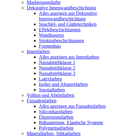
Markierungsfarbe
Dekorative Innenwandbeschichtung
Alles anzeigen aus Dekorative
Innenwandbeschichtung
Spachtel- und Glättetechniken
Effektbeschichtungen
Wandlasuren
Strukturbeschichtungen
Formenbau
Innenfarben
Alles anzeigen aus Innenfarben
Nassabriebklasse 1
Nassabriebklasse 2
Nassabriebklasse 3
Latexfarben
Isolier und Absperrfarben
Spezialfarben
Vollton und Abtönfarben
Fassadenfarben
Alles anzeigen aus Fassadenfarben
Siliconharzfarben
Dispersionsfarben
Rißsanierung, Elastische Systeme
Polymerisatfarben
Mineralfarben, Silikatfarben