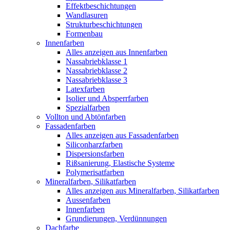
Effektbeschichtungen
Wandlasuren
Strukturbeschichtungen
Formenbau
Innenfarben
Alles anzeigen aus Innenfarben
Nassabriebklasse 1
Nassabriebklasse 2
Nassabriebklasse 3
Latexfarben
Isolier und Absperrfarben
Spezialfarben
Vollton und Abtönfarben
Fassadenfarben
Alles anzeigen aus Fassadenfarben
Siliconharzfarben
Dispersionsfarben
Rißsanierung, Elastische Systeme
Polymerisatfarben
Mineralfarben, Silikatfarben
Alles anzeigen aus Mineralfarben, Silikatfarben
Aussenfarben
Innenfarben
Grundierungen, Verdünnungen
Dachfarbe