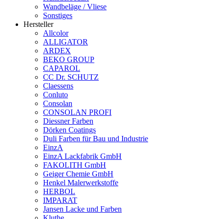
Wandbeläge / Vliese
Sonstiges
Hersteller
Allcolor
ALLIGATOR
ARDEX
BEKO GROUP
CAPAROL
CC Dr. SCHUTZ
Claessens
Conluto
Consolan
CONSOLAN PROFI
Diessner Farben
Dörken Coatings
Duli Farben für Bau und Industrie
EinzA
EinzA Lackfabrik GmbH
FAKOLITH GmbH
Geiger Chemie GmbH
Henkel Malerwerkstoffe
HERBOL
IMPARAT
Jansen Lacke und Farben
Kluthe