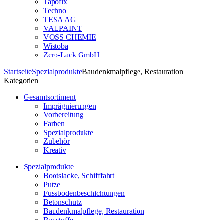
Tapofix
Techno
TESA AG
VALPAINT
VOSS CHEMIE
Wistoba
Zero-Lack GmbH
Startseite
Spezialprodukte
Baudenkmalpflege, Restauration
Kategorien
Gesamtsortiment
Imprägnierungen
Vorbereitung
Farben
Spezialprodukte
Zubehör
Kreativ
Spezialprodukte
Bootslacke, Schifffahrt
Putze
Fussbodenbeschichtungen
Betonschutz
Baudenkmalpflege, Restauration
Baustoffe