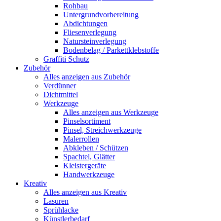
Rohbau
Untergrundvorbereitung
Abdichtungen
Fliesenverlegung
Natursteinverlegung
Bodenbelag / Parkettklebstoffe
Graffiti Schutz
Zubehör
Alles anzeigen aus Zubehör
Verdünner
Dichtmittel
Werkzeuge
Alles anzeigen aus Werkzeuge
Pinselsortiment
Pinsel, Streichwerkzeuge
Malerrollen
Abkleben / Schützen
Spachtel, Glätter
Kleistergeräte
Handwerkzeuge
Kreativ
Alles anzeigen aus Kreativ
Lasuren
Sprühlacke
Künstlerbedarf