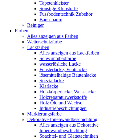
Tapetenkleister
Sonstige Klebstoffe
Fussbodentechnik Zubehör
Bauschaum
Reiniger
Farben
Alles anzeigen aus Farben
Wetterschutzfarbe
Lackfarben
Alles anzeigen aus Lackfarben
Schwimmbadfarbe
wasserlösliche Lacke
Fensterlacke, Ventilacke
lösemittelhaltige Bautenlacke
Speziallacke
Klarlacke
Heizkörperlacke, Weisslacke
Holzreparaturwerkstoffe
Holz Öle und Wachse
Industriebeschichtungen
Markierungsfarbe
Dekorative Innenwandbeschichtung
Alles anzeigen aus Dekorative
Innenwandbeschichtung
Spachtel- und Glättetechniken