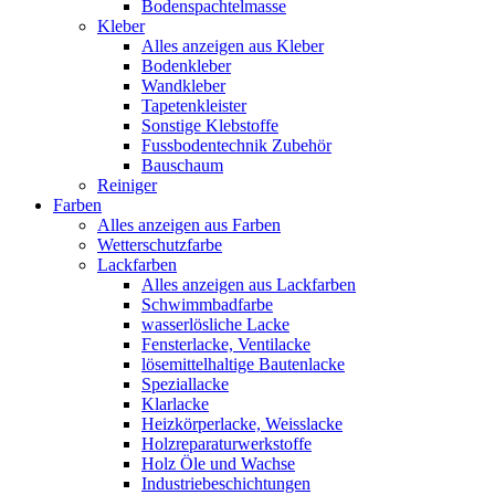
Bodenspachtelmasse
Kleber
Alles anzeigen aus Kleber
Bodenkleber
Wandkleber
Tapetenkleister
Sonstige Klebstoffe
Fussbodentechnik Zubehör
Bauschaum
Reiniger
Farben
Alles anzeigen aus Farben
Wetterschutzfarbe
Lackfarben
Alles anzeigen aus Lackfarben
Schwimmbadfarbe
wasserlösliche Lacke
Fensterlacke, Ventilacke
lösemittelhaltige Bautenlacke
Speziallacke
Klarlacke
Heizkörperlacke, Weisslacke
Holzreparaturwerkstoffe
Holz Öle und Wachse
Industriebeschichtungen