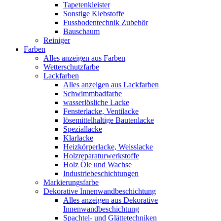
Tapetenkleister
Sonstige Klebstoffe
Fussbodentechnik Zubehör
Bauschaum
Reiniger
Farben
Alles anzeigen aus Farben
Wetterschutzfarbe
Lackfarben
Alles anzeigen aus Lackfarben
Schwimmbadfarbe
wasserlösliche Lacke
Fensterlacke, Ventilacke
lösemittelhaltige Bautenlacke
Speziallacke
Klarlacke
Heizkörperlacke, Weisslacke
Holzreparaturwerkstoffe
Holz Öle und Wachse
Industriebeschichtungen
Markierungsfarbe
Dekorative Innenwandbeschichtung
Alles anzeigen aus Dekorative
Innenwandbeschichtung
Spachtel- und Glättetechniken