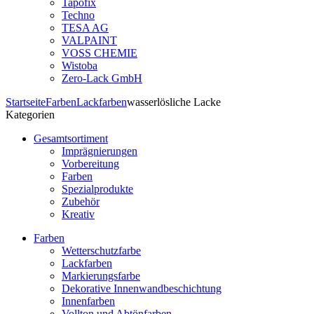
Tapofix
Techno
TESA AG
VALPAINT
VOSS CHEMIE
Wistoba
Zero-Lack GmbH
Startseite
Farben
Lackfarben
wasserlösliche Lacke
Kategorien
Gesamtsortiment
Imprägnierungen
Vorbereitung
Farben
Spezialprodukte
Zubehör
Kreativ
Farben
Wetterschutzfarbe
Lackfarben
Markierungsfarbe
Dekorative Innenwandbeschichtung
Innenfarben
Vollton und Abtönfarben