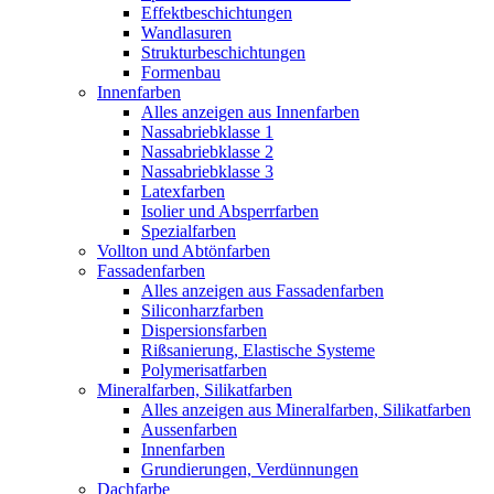
Effektbeschichtungen
Wandlasuren
Strukturbeschichtungen
Formenbau
Innenfarben
Alles anzeigen aus Innenfarben
Nassabriebklasse 1
Nassabriebklasse 2
Nassabriebklasse 3
Latexfarben
Isolier und Absperrfarben
Spezialfarben
Vollton und Abtönfarben
Fassadenfarben
Alles anzeigen aus Fassadenfarben
Siliconharzfarben
Dispersionsfarben
Rißsanierung, Elastische Systeme
Polymerisatfarben
Mineralfarben, Silikatfarben
Alles anzeigen aus Mineralfarben, Silikatfarben
Aussenfarben
Innenfarben
Grundierungen, Verdünnungen
Dachfarbe