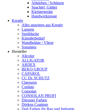
Abkleben / Schützen
Spachtel, Glätter
Kleistergeräte
Handwerkzeuge
Kreativ
Alles anzeigen aus Kreativ
Lasuren
Sprühlacke
Künstlerbedarf
Wandbeläge / Vliese
Sonstiges
Hersteller
Allcolor
ALLIGATOR
ARDEX
BEKO GROUP
CAPAROL
CC Dr. SCHUTZ
Claessens
Conluto
Consolan
CONSOLAN PROFI
Diessner Farben
Dörken Coatings
Duli Farben für Bau und Industrie