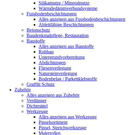
Silikatputze / Mineralputze
Wärmdedämmverbundsysteme
Fussbodenbeschichtungen
Alles anzeigen aus Fussbodenbeschichtungen
Ableitfähige Beschichtungen
Betonschutz
Baudenkmalpflege, Restauration
Baustoffe
Alles anzeigen aus Baustoffe
Rohbau
Untergrundvorbereitung
Abdichtungen
Fliesenverlegung
Natursteinverlegung
Bodenbelag / Parkettklebstoffe
Graffiti Schutz
Zubehör
Alles anzeigen aus Zubehör
Verdünner
Dichtmittel
Werkzeuge
Alles anzeigen aus Werkzeuge
Pinselsortiment
Pinsel, Streichwerkzeuge
Malerrollen