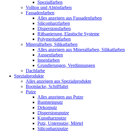
Spezialfarben
Vollton und Abtönfarben
Fassadenfarben
Alles anzeigen aus Fassadenfarben
Siliconharzfarben
Dispersionsfarben
Rißsanierung, Elastische Systeme
Polymerisatfarben
Mineralfarben, Silikatfarben
Alles anzeigen aus Mineralfarben, Silikatfarben
Aussenfarben
Innenfarben
Grundierungen, Verdünnungen
Dachfarbe
Spezialprodukte
Alles anzeigen aus Spezialprodukte
Bootslacke, Schifffahrt
Putze
Alles anzeigen aus Putze
Buntsteinputz
Dekorputz
Dispersionsputze
Kunstharzputze
Putz, Unterputze, Mörtel
Siliconharzputze