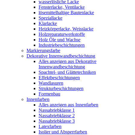
wasserlösliche Lacke
Fensterlacke, Ventilacke
lösemittelhaltige Bautenlacke
Speziallacke
Klarlacke
Heizkörperlacke, Weisslacke
Holzreparaturwerkstoffe
Holz Öle und Wachse
Industriebeschichtungen
Markierungsfarbe
Dekorative Innenwandbeschichtung
Alles anzeigen aus Dekorative
Innenwandbeschichtung
Spachtel- und Glättetechniken
Effektbeschichtungen
Wandlasuren
Strukturbeschichtungen
Formenbau
Innenfarben
Alles anzeigen aus Innenfarben
Nassabriebklasse 1
Nassabriebklasse 2
Nassabriebklasse 3
Latexfarben
Isolier und Absperrfarben