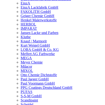
EinzA
EinzA Lackfabrik GmbH
FAKOLITH GmbH
Geiger Chemie GmbH
Henkel Malerwerkstoffe
HERBOL
IMPARAT
Jansen Lacke und Farben
Kluthe
Knauf / Marmorit
Kurt Weigel GmbH
LOBA GmbH & Co. KG
Meffert AG Farbwerke
MEGA
Meyer Chemie
Milacor
MIXOL
Otto Chemie Dichtstoffe
Paul Jaeger GmbH
Paul Voormann GmbH
PPG Coatings Deutschland GmbH
PUFAS
S-S-M GmbH
Scandipaint
Scheidel