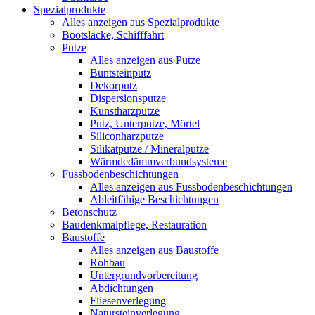
Spezialprodukte
Alles anzeigen aus Spezialprodukte
Bootslacke, Schifffahrt
Putze
Alles anzeigen aus Putze
Buntsteinputz
Dekorputz
Dispersionsputze
Kunstharzputze
Putz, Unterputze, Mörtel
Siliconharzputze
Silikatputze / Mineralputze
Wärmdedämmverbundsysteme
Fussbodenbeschichtungen
Alles anzeigen aus Fussbodenbeschichtungen
Ableitfähige Beschichtungen
Betonschutz
Baudenkmalpflege, Restauration
Baustoffe
Alles anzeigen aus Baustoffe
Rohbau
Untergrundvorbereitung
Abdichtungen
Fliesenverlegung
Natursteinverlegung