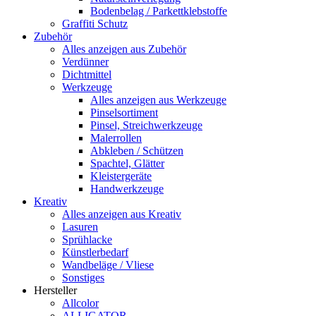
Bodenbelag / Parkettklebstoffe
Graffiti Schutz
Zubehör
Alles anzeigen aus Zubehör
Verdünner
Dichtmittel
Werkzeuge
Alles anzeigen aus Werkzeuge
Pinselsortiment
Pinsel, Streichwerkzeuge
Malerrollen
Abkleben / Schützen
Spachtel, Glätter
Kleistergeräte
Handwerkzeuge
Kreativ
Alles anzeigen aus Kreativ
Lasuren
Sprühlacke
Künstlerbedarf
Wandbeläge / Vliese
Sonstiges
Hersteller
Allcolor
ALLIGATOR