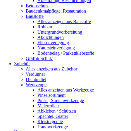
Ableitfähige Beschichtungen
Betonschutz
Baudenkmalpflege, Restauration
Baustoffe
Alles anzeigen aus Baustoffe
Rohbau
Untergrundvorbereitung
Abdichtungen
Fliesenverlegung
Natursteinverlegung
Bodenbelag / Parkettklebstoffe
Graffiti Schutz
Zubehör
Alles anzeigen aus Zubehör
Verdünner
Dichtmittel
Werkzeuge
Alles anzeigen aus Werkzeuge
Pinselsortiment
Pinsel, Streichwerkzeuge
Malerrollen
Abkleben / Schützen
Spachtel, Glätter
Kleistergeräte
Handwerkzeuge