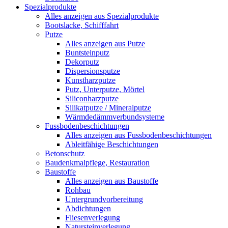
Spezialprodukte
Alles anzeigen aus Spezialprodukte
Bootslacke, Schifffahrt
Putze
Alles anzeigen aus Putze
Buntsteinputz
Dekorputz
Dispersionsputze
Kunstharzputze
Putz, Unterputze, Mörtel
Siliconharzputze
Silikatputze / Mineralputze
Wärmdedämmverbundsysteme
Fussbodenbeschichtungen
Alles anzeigen aus Fussbodenbeschichtungen
Ableitfähige Beschichtungen
Betonschutz
Baudenkmalpflege, Restauration
Baustoffe
Alles anzeigen aus Baustoffe
Rohbau
Untergrundvorbereitung
Abdichtungen
Fliesenverlegung
Natursteinverlegung