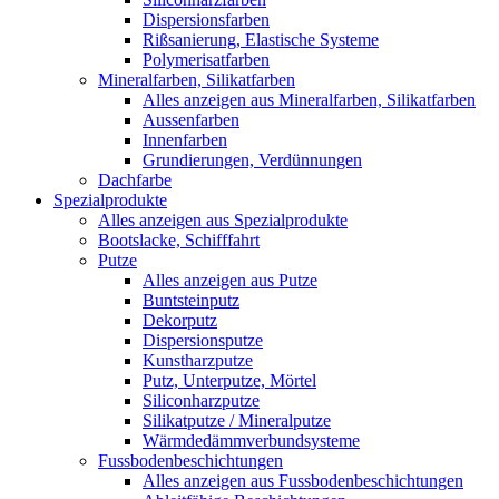
Dispersionsfarben
Rißsanierung, Elastische Systeme
Polymerisatfarben
Mineralfarben, Silikatfarben
Alles anzeigen aus Mineralfarben, Silikatfarben
Aussenfarben
Innenfarben
Grundierungen, Verdünnungen
Dachfarbe
Spezialprodukte
Alles anzeigen aus Spezialprodukte
Bootslacke, Schifffahrt
Putze
Alles anzeigen aus Putze
Buntsteinputz
Dekorputz
Dispersionsputze
Kunstharzputze
Putz, Unterputze, Mörtel
Siliconharzputze
Silikatputze / Mineralputze
Wärmdedämmverbundsysteme
Fussbodenbeschichtungen
Alles anzeigen aus Fussbodenbeschichtungen