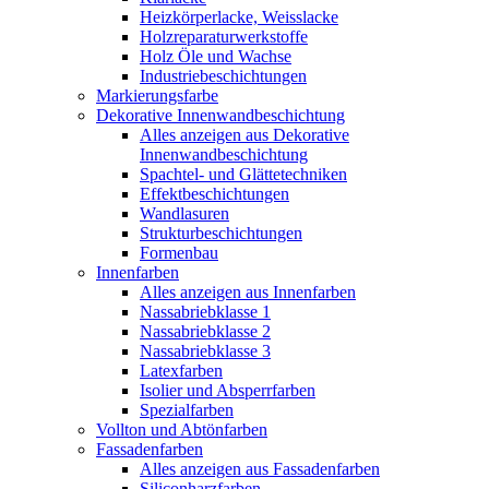
Heizkörperlacke, Weisslacke
Holzreparaturwerkstoffe
Holz Öle und Wachse
Industriebeschichtungen
Markierungsfarbe
Dekorative Innenwandbeschichtung
Alles anzeigen aus Dekorative
Innenwandbeschichtung
Spachtel- und Glättetechniken
Effektbeschichtungen
Wandlasuren
Strukturbeschichtungen
Formenbau
Innenfarben
Alles anzeigen aus Innenfarben
Nassabriebklasse 1
Nassabriebklasse 2
Nassabriebklasse 3
Latexfarben
Isolier und Absperrfarben
Spezialfarben
Vollton und Abtönfarben
Fassadenfarben
Alles anzeigen aus Fassadenfarben
Siliconharzfarben