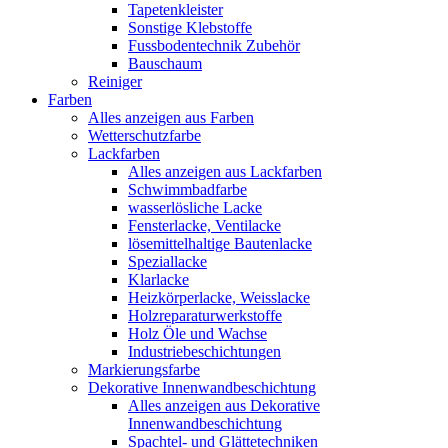
Tapetenkleister
Sonstige Klebstoffe
Fussbodentechnik Zubehör
Bauschaum
Reiniger
Farben
Alles anzeigen aus Farben
Wetterschutzfarbe
Lackfarben
Alles anzeigen aus Lackfarben
Schwimmbadfarbe
wasserlösliche Lacke
Fensterlacke, Ventilacke
lösemittelhaltige Bautenlacke
Speziallacke
Klarlacke
Heizkörperlacke, Weisslacke
Holzreparaturwerkstoffe
Holz Öle und Wachse
Industriebeschichtungen
Markierungsfarbe
Dekorative Innenwandbeschichtung
Alles anzeigen aus Dekorative
Innenwandbeschichtung
Spachtel- und Glättetechniken