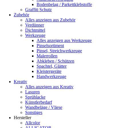
Bodenbelag / Parkettklebstoffe
Graffiti Schutz
Zubehör
Alles anzeigen aus Zubehör
Verdünner
Dichtmittel
Werkzeuge
Alles anzeigen aus Werkzeuge
Pinselsortiment
Pinsel, Streichwerkzeuge
Malerrollen
Abkleben / Schützen
Spachtel, Glätter
Kleistergeräte
Handwerkzeuge
Kreativ
Alles anzeigen aus Kreativ
Lasuren
Sprühlacke
Künstlerbedarf
Wandbeläge / Vliese
Sonstiges
Hersteller
Allcolor
ALLIGATOR