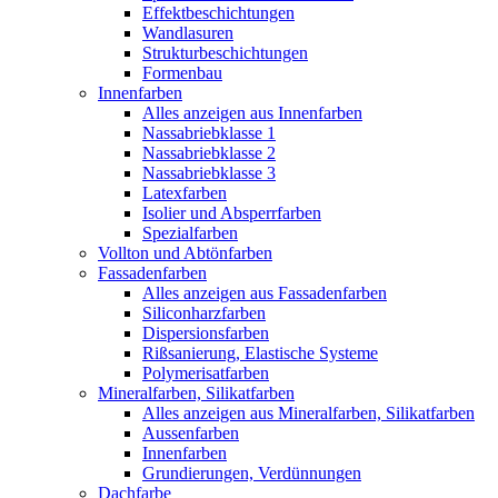
Effektbeschichtungen
Wandlasuren
Strukturbeschichtungen
Formenbau
Innenfarben
Alles anzeigen aus Innenfarben
Nassabriebklasse 1
Nassabriebklasse 2
Nassabriebklasse 3
Latexfarben
Isolier und Absperrfarben
Spezialfarben
Vollton und Abtönfarben
Fassadenfarben
Alles anzeigen aus Fassadenfarben
Siliconharzfarben
Dispersionsfarben
Rißsanierung, Elastische Systeme
Polymerisatfarben
Mineralfarben, Silikatfarben
Alles anzeigen aus Mineralfarben, Silikatfarben
Aussenfarben
Innenfarben
Grundierungen, Verdünnungen
Dachfarbe