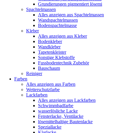
Grundierungen pigmentiert lösemi
Spachtelmassen
Alles anzeigen aus Spachtelmassen
Wandspachtelmassen
Bodenspachtelmasse
Kleber
Alles anzeigen aus Kleber
Bodenkleber
Wandkleber
Tapetenkleister
Sonstige Klebstoffe
Fussbodentechnik Zubehör
Bauschaum
Reiniger
Farben
Alles anzeigen aus Farben
Wetterschutzfarbe
Lackfarben
Alles anzeigen aus Lackfarben
Schwimmbadfarbe
wasserlösliche Lacke
Fensterlacke, Ventilacke
lösemittelhaltige Bautenlacke
Speziallacke
Klarlacke