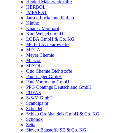
Henkel Malerwerkstoffe
HERBOL
IMPARAT
Jansen Lacke und Farben
Kluthe
Knauf / Marmorit
Kurt Weigel GmbH
LOBA GmbH & Co. KG
Meffert AG Farbwerke
MEGA
Meyer Chemie
Milacor
MIXOL
Otto Chemie Dichtstoffe
Paul Jaeger GmbH
Paul Voormann GmbH
PPG Coatings Deutschland GmbH
PUFAS
S-S-M GmbH
Scandipaint
Scheidel
Schlau Großhandels GmbH & Co. KG
Schönox
Setta
Sievert Baustoffe SE & Co. KG