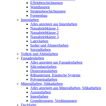
Effektbeschichtungen
Wandlasuren
Strukturbeschichtungen
Formenbau
Innenfarben
Alles anzeigen aus Innenfarben
Nassabriebklasse 1
Nassabriebklasse 2
Nassabriebklasse 3
Latexfarben
Isolier und Absperrfarben
Spezialfarben
Vollton und Abtönfarben
Fassadenfarben
Alles anzeigen aus Fassadenfarben
Siliconharzfarben
Dispersionsfarben
Rißsanierung, Elastische Systeme
Polymerisatfarben
Mineralfarben, Silikatfarben
Alles anzeigen aus Mineralfarben, Silikatfarben
Aussenfarben
Innenfarben
Grundierungen, Verdünnungen
Dachfarbe