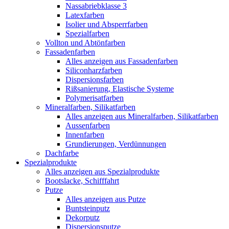
Nassabriebklasse 3
Latexfarben
Isolier und Absperrfarben
Spezialfarben
Vollton und Abtönfarben
Fassadenfarben
Alles anzeigen aus Fassadenfarben
Siliconharzfarben
Dispersionsfarben
Rißsanierung, Elastische Systeme
Polymerisatfarben
Mineralfarben, Silikatfarben
Alles anzeigen aus Mineralfarben, Silikatfarben
Aussenfarben
Innenfarben
Grundierungen, Verdünnungen
Dachfarbe
Spezialprodukte
Alles anzeigen aus Spezialprodukte
Bootslacke, Schifffahrt
Putze
Alles anzeigen aus Putze
Buntsteinputz
Dekorputz
Dispersionsputze