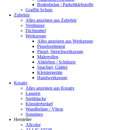
Bodenbelag / Parkettklebstoffe
Graffiti Schutz
Zubehör
Alles anzeigen aus Zubehör
Verdünner
Dichtmittel
Werkzeuge
Alles anzeigen aus Werkzeuge
Pinselsortiment
Pinsel, Streichwerkzeuge
Malerrollen
Abkleben / Schützen
Spachtel, Glätter
Kleistergeräte
Handwerkzeuge
Kreativ
Alles anzeigen aus Kreativ
Lasuren
Sprühlacke
Künstlerbedarf
Wandbeläge / Vliese
Sonstiges
Hersteller
Allcolor
ALLIGATOR