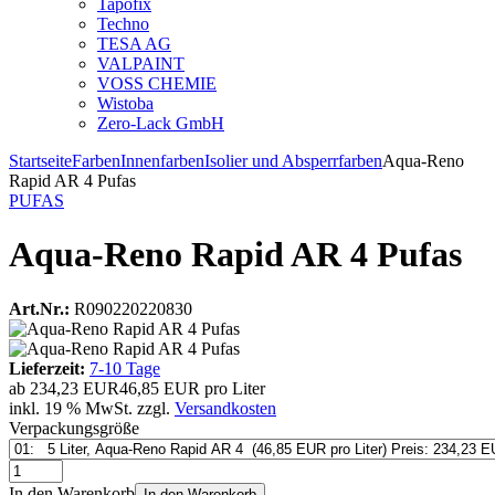
Tapofix
Techno
TESA AG
VALPAINT
VOSS CHEMIE
Wistoba
Zero-Lack GmbH
Startseite
Farben
Innenfarben
Isolier und Absperrfarben
Aqua-Reno
Rapid AR 4 Pufas
PUFAS
Aqua-Reno Rapid AR 4 Pufas
Art.Nr.:
R090220220830
Lieferzeit:
7-10 Tage
ab
234,23 EUR
46,85 EUR pro Liter
inkl. 19 % MwSt. zzgl.
Versandkosten
Verpackungsgröße
In den Warenkorb
In den Warenkorb