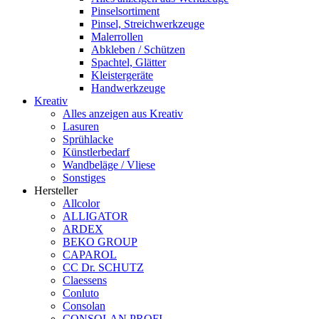
Pinselsortiment
Pinsel, Streichwerkzeuge
Malerrollen
Abkleben / Schützen
Spachtel, Glätter
Kleistergeräte
Handwerkzeuge
Kreativ
Alles anzeigen aus Kreativ
Lasuren
Sprühlacke
Künstlerbedarf
Wandbeläge / Vliese
Sonstiges
Hersteller
Allcolor
ALLIGATOR
ARDEX
BEKO GROUP
CAPAROL
CC Dr. SCHUTZ
Claessens
Conluto
Consolan
CONSOLAN PROFI