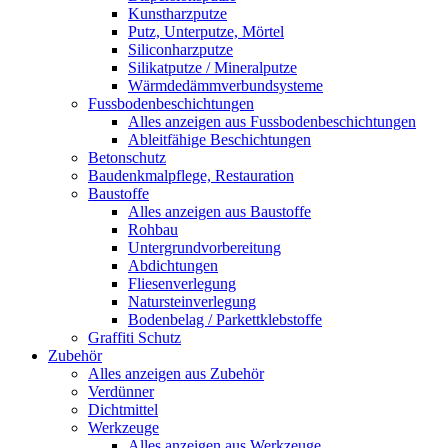
Kunstharzputze
Putz, Unterputze, Mörtel
Siliconharzputze
Silikatputze / Mineralputze
Wärmdedämmverbundsysteme
Fussbodenbeschichtungen
Alles anzeigen aus Fussbodenbeschichtungen
Ableitfähige Beschichtungen
Betonschutz
Baudenkmalpflege, Restauration
Baustoffe
Alles anzeigen aus Baustoffe
Rohbau
Untergrundvorbereitung
Abdichtungen
Fliesenverlegung
Natursteinverlegung
Bodenbelag / Parkettklebstoffe
Graffiti Schutz
Zubehör
Alles anzeigen aus Zubehör
Verdünner
Dichtmittel
Werkzeuge
Alles anzeigen aus Werkzeuge