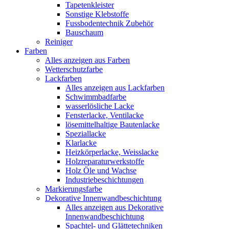
Tapetenkleister
Sonstige Klebstoffe
Fussbodentechnik Zubehör
Bauschaum
Reiniger
Farben
Alles anzeigen aus Farben
Wetterschutzfarbe
Lackfarben
Alles anzeigen aus Lackfarben
Schwimmbadfarbe
wasserlösliche Lacke
Fensterlacke, Ventilacke
lösemittelhaltige Bautenlacke
Speziallacke
Klarlacke
Heizkörperlacke, Weisslacke
Holzreparaturwerkstoffe
Holz Öle und Wachse
Industriebeschichtungen
Markierungsfarbe
Dekorative Innenwandbeschichtung
Alles anzeigen aus Dekorative
Innenwandbeschichtung
Spachtel- und Glättetechniken