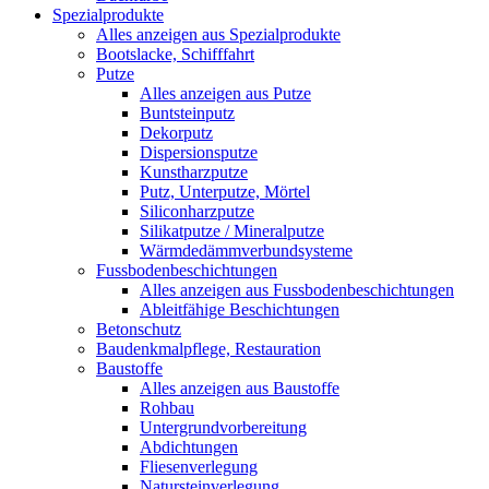
Spezialprodukte
Alles anzeigen aus Spezialprodukte
Bootslacke, Schifffahrt
Putze
Alles anzeigen aus Putze
Buntsteinputz
Dekorputz
Dispersionsputze
Kunstharzputze
Putz, Unterputze, Mörtel
Siliconharzputze
Silikatputze / Mineralputze
Wärmdedämmverbundsysteme
Fussbodenbeschichtungen
Alles anzeigen aus Fussbodenbeschichtungen
Ableitfähige Beschichtungen
Betonschutz
Baudenkmalpflege, Restauration
Baustoffe
Alles anzeigen aus Baustoffe
Rohbau
Untergrundvorbereitung
Abdichtungen
Fliesenverlegung
Natursteinverlegung