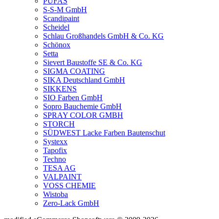
PUFAS
S-S-M GmbH
Scandipaint
Scheidel
Schlau Großhandels GmbH & Co. KG
Schönox
Setta
Sievert Baustoffe SE & Co. KG
SIGMA COATING
SIKA Deutschland GmbH
SIKKENS
SIO Farben GmbH
Sopro Bauchemie GmbH
SPRAY COLOR GMBH
STORCH
SÜDWEST Lacke Farben Bautenschut
Systexx
Tapofix
Techno
TESA AG
VALPAINT
VOSS CHEMIE
Wistoba
Zero-Lack GmbH