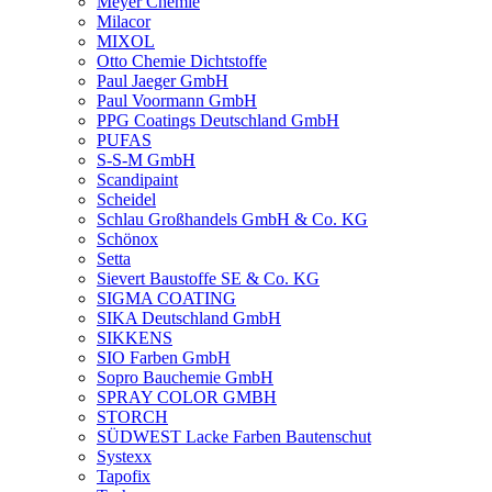
Meyer Chemie
Milacor
MIXOL
Otto Chemie Dichtstoffe
Paul Jaeger GmbH
Paul Voormann GmbH
PPG Coatings Deutschland GmbH
PUFAS
S-S-M GmbH
Scandipaint
Scheidel
Schlau Großhandels GmbH & Co. KG
Schönox
Setta
Sievert Baustoffe SE & Co. KG
SIGMA COATING
SIKA Deutschland GmbH
SIKKENS
SIO Farben GmbH
Sopro Bauchemie GmbH
SPRAY COLOR GMBH
STORCH
SÜDWEST Lacke Farben Bautenschut
Systexx
Tapofix