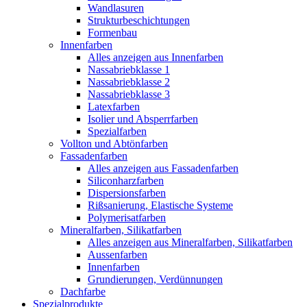
Wandlasuren
Strukturbeschichtungen
Formenbau
Innenfarben
Alles anzeigen aus Innenfarben
Nassabriebklasse 1
Nassabriebklasse 2
Nassabriebklasse 3
Latexfarben
Isolier und Absperrfarben
Spezialfarben
Vollton und Abtönfarben
Fassadenfarben
Alles anzeigen aus Fassadenfarben
Siliconharzfarben
Dispersionsfarben
Rißsanierung, Elastische Systeme
Polymerisatfarben
Mineralfarben, Silikatfarben
Alles anzeigen aus Mineralfarben, Silikatfarben
Aussenfarben
Innenfarben
Grundierungen, Verdünnungen
Dachfarbe
Spezialprodukte