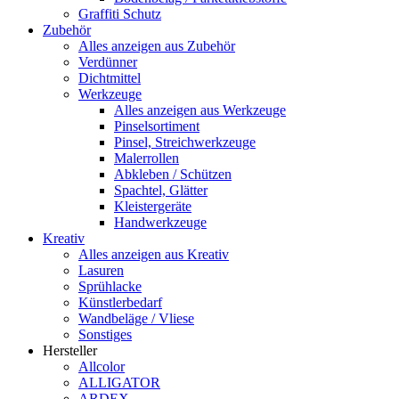
Graffiti Schutz
Zubehör
Alles anzeigen aus Zubehör
Verdünner
Dichtmittel
Werkzeuge
Alles anzeigen aus Werkzeuge
Pinselsortiment
Pinsel, Streichwerkzeuge
Malerrollen
Abkleben / Schützen
Spachtel, Glätter
Kleistergeräte
Handwerkzeuge
Kreativ
Alles anzeigen aus Kreativ
Lasuren
Sprühlacke
Künstlerbedarf
Wandbeläge / Vliese
Sonstiges
Hersteller
Allcolor
ALLIGATOR
ARDEX