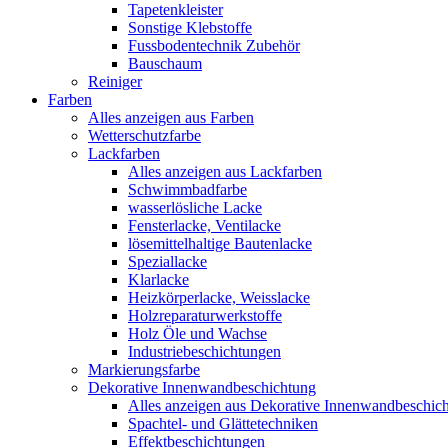
Tapetenkleister
Sonstige Klebstoffe
Fussbodentechnik Zubehör
Bauschaum
Reiniger
Farben
Alles anzeigen aus Farben
Wetterschutzfarbe
Lackfarben
Alles anzeigen aus Lackfarben
Schwimmbadfarbe
wasserlösliche Lacke
Fensterlacke, Ventilacke
lösemittelhaltige Bautenlacke
Speziallacke
Klarlacke
Heizkörperlacke, Weisslacke
Holzreparaturwerkstoffe
Holz Öle und Wachse
Industriebeschichtungen
Markierungsfarbe
Dekorative Innenwandbeschichtung
Alles anzeigen aus Dekorative Innenwandbeschic
Spachtel- und Glättetechniken
Effektbeschichtungen