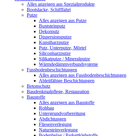
Alles anzeigen aus Spezialprodukte
Bootslacke, Schifffahrt
Putze
Alles anzeigen aus Putze
Buntsteinputz
Dekorputz
Dispersionsputze
Kunstharzputze
Putz, Unterputze, Mörtel
Siliconharzputze
Silikatputze / Mineralputze
Wärmdedämmverbundsysteme
Fussbodenbeschichtungen
Alles anzeigen aus Fussbodenbeschichtungen
Ableitfähige Beschichtungen
Betonschutz
Baudenkmalpflege, Restauration
Baustoffe
Alles anzeigen aus Baustoffe
Rohbau
Untergrundvorbereitung
Abdichtungen
Fliesenverlegung
Natursteinverlegung
Bodenbelag / Parkettklebstoffe