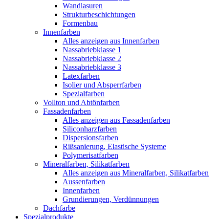
Wandlasuren
Strukturbeschichtungen
Formenbau
Innenfarben
Alles anzeigen aus Innenfarben
Nassabriebklasse 1
Nassabriebklasse 2
Nassabriebklasse 3
Latexfarben
Isolier und Absperrfarben
Spezialfarben
Vollton und Abtönfarben
Fassadenfarben
Alles anzeigen aus Fassadenfarben
Siliconharzfarben
Dispersionsfarben
Rißsanierung, Elastische Systeme
Polymerisatfarben
Mineralfarben, Silikatfarben
Alles anzeigen aus Mineralfarben, Silikatfarben
Aussenfarben
Innenfarben
Grundierungen, Verdünnungen
Dachfarbe
Spezialprodukte