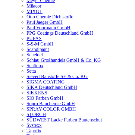
Meyer Chemie
Milacor
MIXOL
Otto Chemie Dichtstoffe
Paul Jaeger GmbH
Paul Voormann GmbH
PPG Coatings Deutschland GmbH
PUFAS
S-S-M GmbH
Scandipaint
Scheidel
Schlau Großhandels GmbH & Co. KG
Schönox
Setta
Sievert Baustoffe SE & Co. KG
SIGMA COATING
SIKA Deutschland GmbH
SIKKENS
SIO Farben GmbH
Sopro Bauchemie GmbH
SPRAY COLOR GMBH
STORCH
SÜDWEST Lacke Farben Bautenschut
Systexx
Tapofix