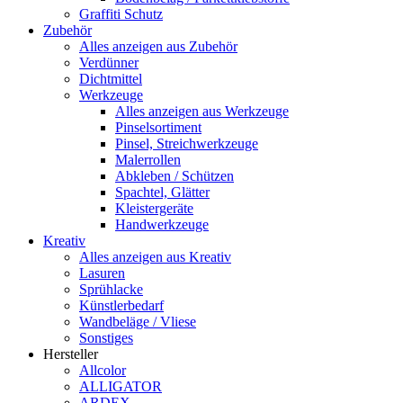
Graffiti Schutz
Zubehör
Alles anzeigen aus Zubehör
Verdünner
Dichtmittel
Werkzeuge
Alles anzeigen aus Werkzeuge
Pinselsortiment
Pinsel, Streichwerkzeuge
Malerrollen
Abkleben / Schützen
Spachtel, Glätter
Kleistergeräte
Handwerkzeuge
Kreativ
Alles anzeigen aus Kreativ
Lasuren
Sprühlacke
Künstlerbedarf
Wandbeläge / Vliese
Sonstiges
Hersteller
Allcolor
ALLIGATOR
ARDEX