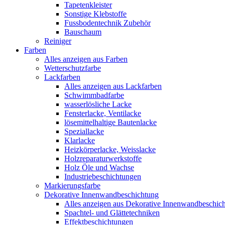
Tapetenkleister
Sonstige Klebstoffe
Fussbodentechnik Zubehör
Bauschaum
Reiniger
Farben
Alles anzeigen aus Farben
Wetterschutzfarbe
Lackfarben
Alles anzeigen aus Lackfarben
Schwimmbadfarbe
wasserlösliche Lacke
Fensterlacke, Ventilacke
lösemittelhaltige Bautenlacke
Speziallacke
Klarlacke
Heizkörperlacke, Weisslacke
Holzreparaturwerkstoffe
Holz Öle und Wachse
Industriebeschichtungen
Markierungsfarbe
Dekorative Innenwandbeschichtung
Alles anzeigen aus Dekorative Innenwandbeschic
Spachtel- und Glättetechniken
Effektbeschichtungen