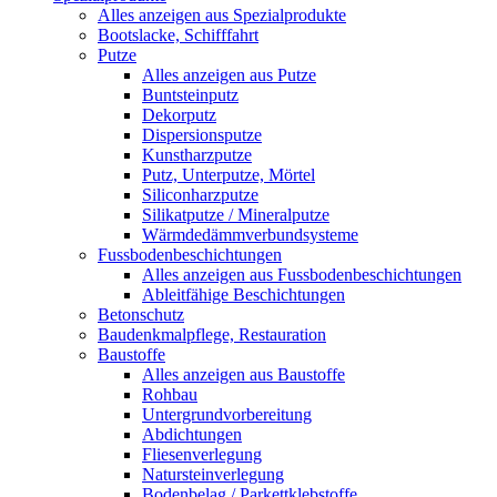
Alles anzeigen aus Spezialprodukte
Bootslacke, Schifffahrt
Putze
Alles anzeigen aus Putze
Buntsteinputz
Dekorputz
Dispersionsputze
Kunstharzputze
Putz, Unterputze, Mörtel
Siliconharzputze
Silikatputze / Mineralputze
Wärmdedämmverbundsysteme
Fussbodenbeschichtungen
Alles anzeigen aus Fussbodenbeschichtungen
Ableitfähige Beschichtungen
Betonschutz
Baudenkmalpflege, Restauration
Baustoffe
Alles anzeigen aus Baustoffe
Rohbau
Untergrundvorbereitung
Abdichtungen
Fliesenverlegung
Natursteinverlegung
Bodenbelag / Parkettklebstoffe